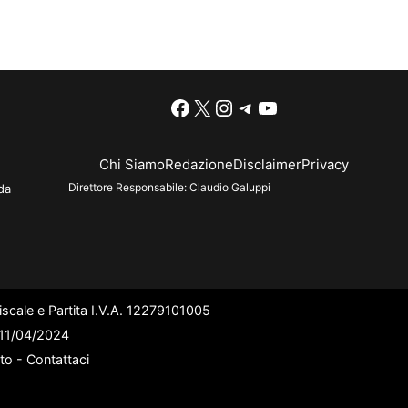
Facebook
X
Instagram
Telegram
YouTube
Chi Siamo
Redazione
Disclaimer
Privacy
Direttore Responsabile:
Claudio Galuppi
da
scale e Partita I.V.A. 12279101005
l 11/04/2024
ato -
Contattaci