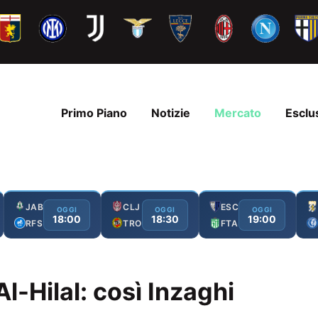
Primo Piano
Notizie
Mercato
Esclu
JAB
CLJ
ESC
OGGI
OGGI
OGGI
18:00
18:30
19:00
RFS
TRO
FTA
l-Hilal: così Inzaghi