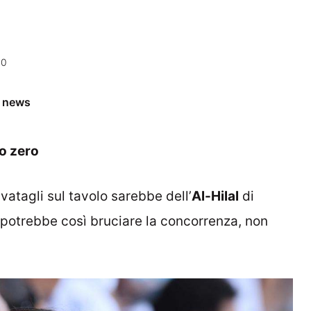
40
e news
to zero
ivatagli sul tavolo sarebbe dell’
Al-Hilal
di
potrebbe così bruciare la concorrenza, non