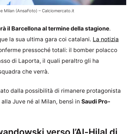
e e Milan (AnsaFoto) – Calciomercato.it
 il Barcellona al termine della stagione
.
ue la sua ultima gara coi catalani.
La notizia
onferme pressoché totali: il bomber polacco
asso di Laporta, il quali peraltro gli ha
 squadra che verrà.
ttato dalla possibilità di rimanere protagonista
 alla Juve né al Milan, bensì in
Saudi Pro-
andowski verso l’Al-Hilal di