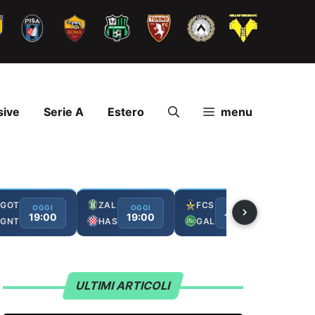
sive
Serie A
Estero
menu
GOT
ZAL
FCS
RAK
OGGI
OGGI
OGGI
19:00
19:00
19:00
GNT
HAS
GAL
HAM
ULTIMI ARTICOLI