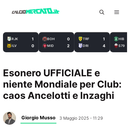
Vai
Menu
al
contenuto
1
0
1
RJK
BOH
TRF
HIB
0
2
4
ILV
MID
DRI
S79
Esonero UFFICIALE e
niente Mondiale per Club:
caos Ancelotti e Inzaghi
Giorgio Musso
3 Maggio 2025 - 11:29