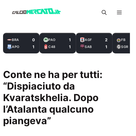
Vai
Menu
al
contenuto
0
1
2
BRA
PAO
AGF
FB
1
1
1
APO
C48
SAB
SGR
Conte ne ha per tutti:
“Dispiaciuto da
Kvaratskhelia. Dopo
l’Atalanta qualcuno
piangeva”