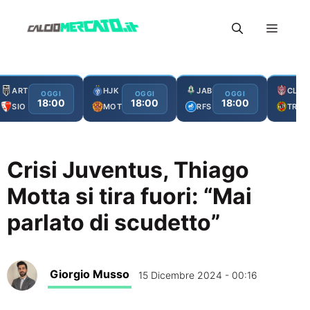
Vai
Menu
al
contenuto
ART
HJK
JAB
CLJ
OGGI
OGGI
OGGI
18:00
18:00
18:00
SIO
MOT
RFS
TRO
Crisi Juventus, Thiago
Motta si tira fuori: “Mai
parlato di scudetto”
Giorgio Musso
15 Dicembre 2024 - 00:16