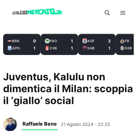
Vai
Menu
al
contenuto
0
1
2
BRA
PAO
AGF
FB
1
1
1
APO
C48
SAB
SGR
Juventus, Kalulu non
dimentica il Milan: scoppia
il ‘giallo’ social
Raffaele Bene
21 Agosto 2024 - 22:25