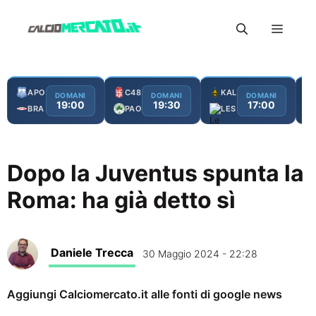
Vai
Menu
al
contenuto
APO
C48
KAL
DOMANI
DOMANI
DOMANI
19:00
19:30
17:00
BRA
PAO
LES
Dopo la Juventus spunta la
Roma: ha già detto sì
Daniele Trecca
30 Maggio 2024 - 22:28
Aggiungi Calciomercato.it alle fonti di google news