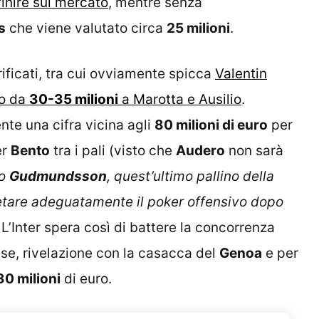
inire sul mercato
, mentre senza
s
che viene valutato circa
25 milioni
.
ificati, tra cui ovviamente spicca
Valentin
no da
30-35 milioni
a Marotta e Ausilio
.
te una cifra vicina agli
80 milioni di euro
per
er
Bento
tra i pali (visto che
Audero
non sarà
to
Gudmundsson
, quest’ultimo pallino della
etare adeguatamente il poker offensivo dopo
. L’Inter spera così di battere la concorrenza
ese, rivelazione con la casacca del
Genoa
e per
30 milioni
di euro.