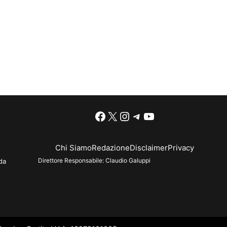
Facebook
X
Instagram
Telegram
YouTube
Chi Siamo
Redazione
Disclaimer
Privacy
Direttore Responsabile:
Claudio Galuppi
da