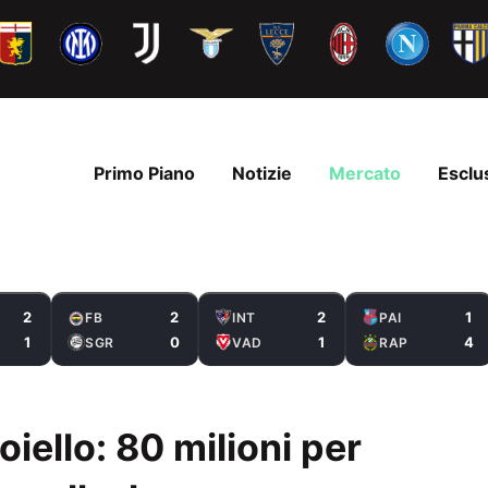
Primo Piano
Notizie
Mercato
Esclu
2
2
2
1
FB
INT
PAI
1
0
1
4
SGR
VAD
RAP
ioiello: 80 milioni per