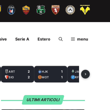
sive
Serie A
Estero
menu
2
1
2
ART
HJK
JAB
2
1
0
SIO
MOT
RFS
ULTIMI ARTICOLI