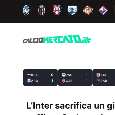
Vai
al
contenuto
0
1
BRA
PAO
AGF
1
1
APO
C48
SAB
L’Inter sacrifica un g