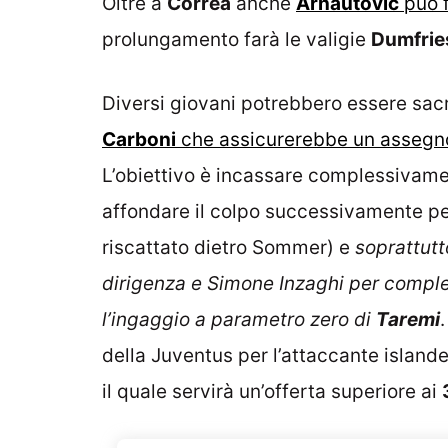
Oltre a
Correa
anche
Arnautovic
può f
prolungamento farà le valigie
Dumfrie
Diversi giovani potrebbero essere sacr
Carboni
che assicurerebbe un asseg
L’obiettivo è incassare complessivamen
affondare il colpo successivamente p
riscattato dietro Sommer) e
soprattut
dirigenza e Simone Inzaghi per compl
l’ingaggio a parametro zero di
Taremi
della Juventus per l’attaccante island
il quale servirà un’offerta superiore ai