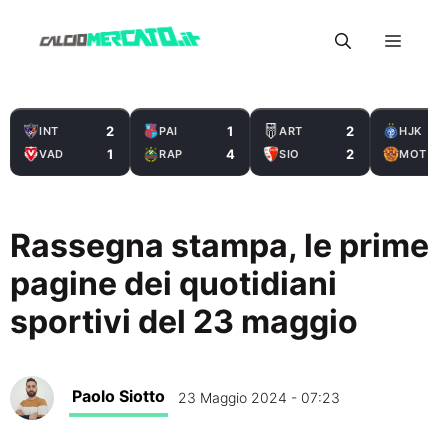
Vai
Menu
al
contenuto
2
1
2
INT
PAI
ART
HJK
1
4
2
VAD
RAP
SIO
MOT
Rassegna stampa, le prime
pagine dei quotidiani
sportivi del 23 maggio
Paolo Siotto
23 Maggio 2024 - 07:23