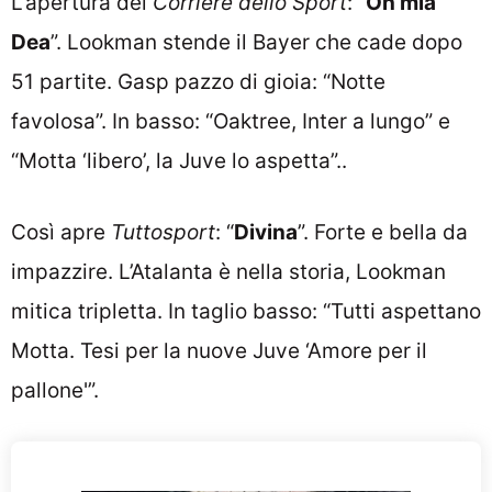
L’apertura del
Corriere dello Sport
: “
Oh mia
Dea
”. Lookman stende il Bayer che cade dopo
51 partite. Gasp pazzo di gioia: “Notte
favolosa”. In basso: “Oaktree, Inter a lungo” e
“Motta ‘libero’, la Juve lo aspetta”..
Così apre
Tuttosport
: “
Divina
”. Forte e bella da
impazzire. L’Atalanta è nella storia, Lookman
mitica tripletta. In taglio basso: “Tutti aspettano
Motta. Tesi per la nuove Juve ‘Amore per il
pallone'”.