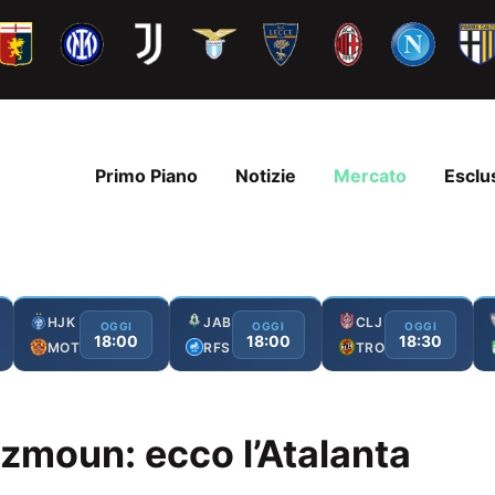
Primo Piano
Notizie
Mercato
Esclu
HJK
JAB
CLJ
OGGI
OGGI
OGGI
18:00
18:00
18:30
MOT
RFS
TRO
zmoun: ecco l’Atalanta