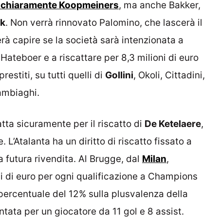
’è chiaramente Koopmeiners
, ma anche Bakker,
k
. Non verrà rinnovato Palomino, che lascerà il
à capire se la società sarà intenzionata a
Hateboer e a riscattare per 8,3 milioni di euro
restiti, su tutti quelli di
Gollini
, Okoli, Cittadini,
mbiaghi.
tta sicuramente per il riscatto di
De Ketelaere
,
L’Atalanta ha un diritto di riscatto fissato a
 futura rivendita. Al Brugge, dal
Milan
,
 di euro per ogni qualificazione a Champions
percentuale del 12% sulla plusvalenza della
tata per un giocatore da 11 gol e 8 assist.