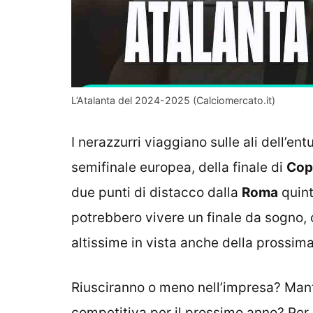
L’Atalanta del 2024-2025 (Calciomercato.it)
I nerazzurri viaggiano sulle ali dell’en
semifinale europea, della finale di
Copp
due punti di distacco dalla
Roma
quint
potrebbero vivere un finale da sogno, 
altissime in vista anche della prossim
Riusciranno o meno nell’impresa? Mant
competitiva per il prossimo anno? Per