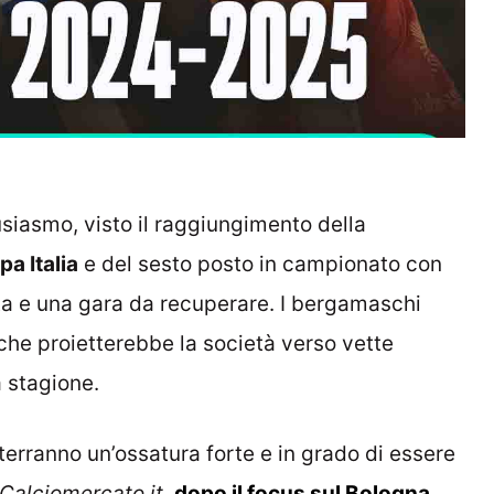
tusiasmo, visto il raggiungimento della
a Italia
e del sesto posto in campionato con
a e una gara da recuperare. I bergamaschi
che proietterebbe la società verso vette
a stagione.
erranno un’ossatura forte e in grado di essere
Calciomercato.it
,
dopo il focus sul Bologna
,