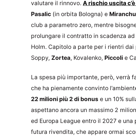
valutare il rinnovo.
A rischio uscita c
Pasalic
(in orbita Bologna) e
Miranchu
club a parametro zero, mentre bisogner
prolungare il contratto in scadenza ad 
Holm. Capitolo a parte per i rientri dai p
Soppy,
Zortea
, Kovalenko,
Piccoli
e Ca
La spesa più importante, però, verrà fa
che ha pienamente convinto l’ambiente. 
22 milioni più 2 di bonus
e un 10% sulla
aspettano ancora un massimo 2 milioni
ed Europa League entro il 2027 e una 
futura rivendita, che appare ormai scon