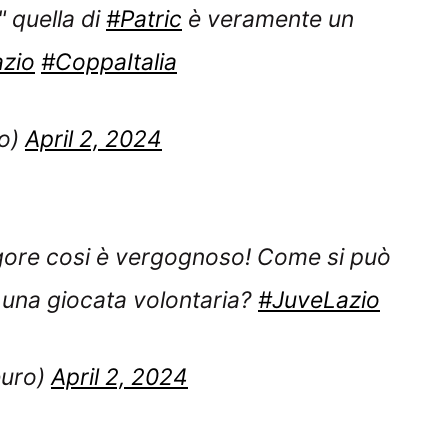
 quella di
#Patric
è veramente un
zio
#CoppaItalia
no)
April 2, 2024
gore cosi è vergognoso! Come si può
 una giocata volontaria?
#JuveLazio
euro)
April 2, 2024