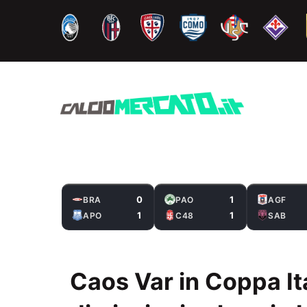
Vai
al
contenuto
0
1
BRA
PAO
AGF
1
1
APO
C48
SAB
Caos Var in Coppa Ital