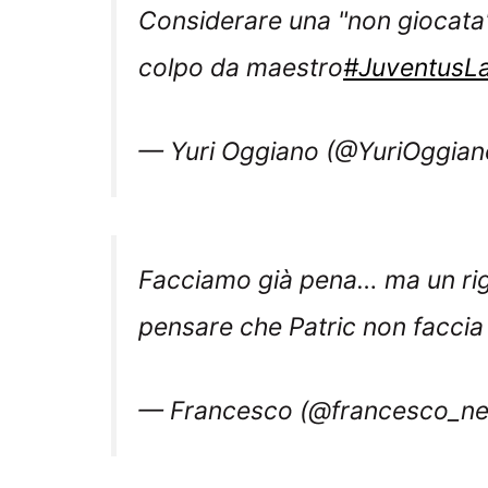
Considerare una "non giocata"
colpo da maestro
#JuventusLa
— Yuri Oggiano (@YuriOggia
Facciamo già pena… ma un ri
pensare che Patric non faccia
— Francesco (@francesco_n