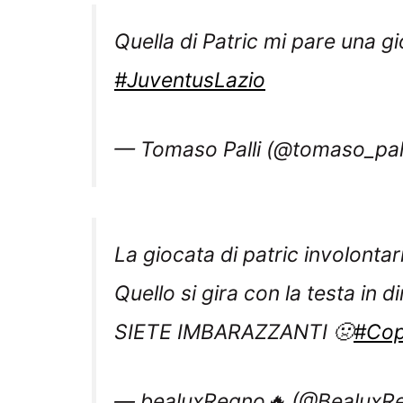
Quella di Patric mi pare una g
#JuventusLazio
— Tomaso Palli (@tomaso_pal
La giocata di patric involontar
Quello si gira con la testa in
SIETE IMBARAZZANTI 🤢
#Cop
— bealuxRegno🔥 (@BealuxR