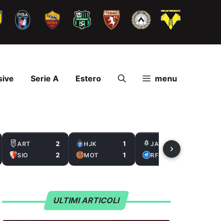
sive
Serie A
Estero
menu
2
1
2
ART
HJK
JAB
2
1
0
SIO
MOT
RFS
ULTIMI ARTICOLI