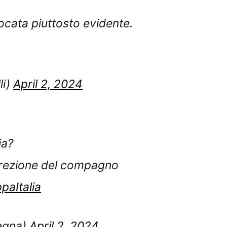
iocata piuttosto evidente.
li)
April 2, 2024
ia?
 direzione del compagno
paItalia
egna)
April 2, 2024