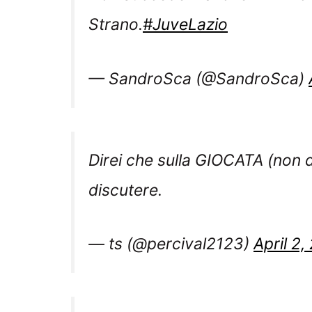
Strano.
#JuveLazio
— SandroSca (@SandroSca)
Direi che sulla GIOCATA (non d
discutere.
— ts (@percival2123)
April 2