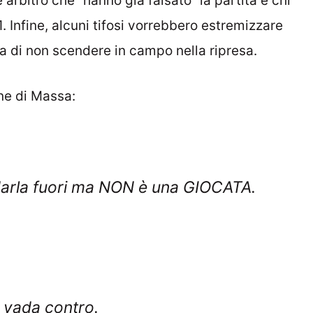
 arbitro che “hanno già falsato” la partita e chi
1. Infine, alcuni tifosi vorrebbero estremizzare
a di non scendere in campo nella ripresa.
one di Massa:
ndarla fuori ma NON è una GIOCATA.
 vada contro.