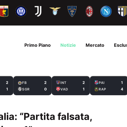
Primo Piano
Notizie
Mercato
Esclu
2
2
2
1
FB
INT
PAI
1
0
1
4
SGR
VAD
RAP
ia: “Partita falsata,