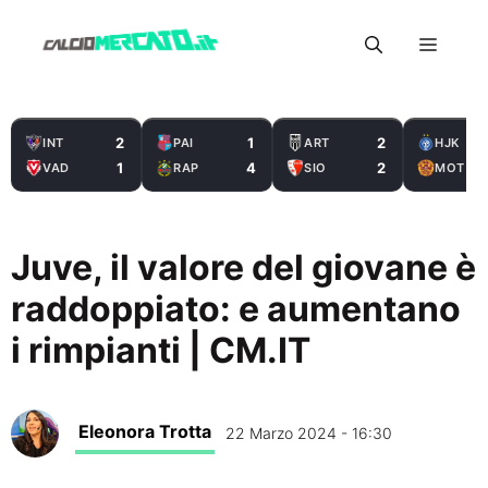
Vai
Menu
al
contenuto
2
1
2
INT
PAI
ART
HJK
1
4
2
VAD
RAP
SIO
MOT
Juve, il valore del giovane è
raddoppiato: e aumentano
i rimpianti | CM.IT
Eleonora Trotta
22 Marzo 2024 - 16:30