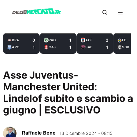
Vai
Menu
al
contenuto
0
1
2
BRA
PAO
AGF
FB
1
1
1
APO
C48
SAB
SGR
Asse Juventus-
Manchester United:
Lindelof subito e scambio a
giugno | ESCLUSIVO
Raffaele Bene
13 Dicembre 2024 - 08:15