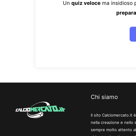
Un
quiz veloce
ma insidioso p
prepara
Chi siamo
Il sito Calciomercato.it
nella creazione e nello 
sempre molto attento al