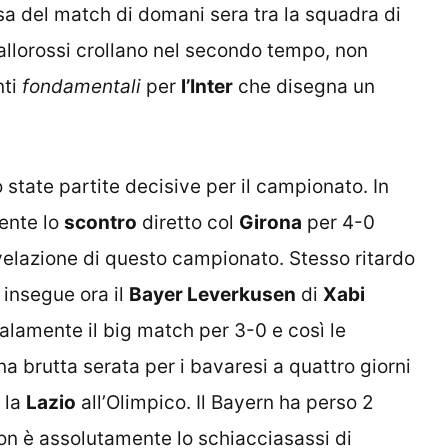
sa del match di domani sera tra la squadra di
giallorossi crollano nel secondo tempo, non
nti
fondamentali
per
l’Inter
che disegna un
 state partite decisive per il campionato. In
ente lo
scontro
diretto col
Girona
per 4-0
velazione di questo campionato. Stesso ritardo
insegue ora il
Bayer Leverkusen
di
Xabi
lamente il big match per 3-0 e così le
a brutta serata per i bavaresi a quattro giorni
o la
Lazio
all’Olimpico. Il Bayern ha perso 2
non è assolutamente lo schiacciasassi di