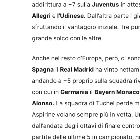
addirittura a +7 sulla
Juventus
in atte
Allegri
e
l’Udinese.
Dall’altra parte i 
sfruttando il vantaggio iniziale. Tre pu
grande solco con le altre.
Anche nel resto d’Europa, però, ci sono
Spagna
il
Real Madrid
ha vinto nettam
andando a +5 proprio sulla squadra ri
con cui in
Germania
il
Bayern Monaco
Alonso.
La squadra di Tuchel perde ma
Aspirine volano sempre più in vetta. Un
dall’andata degli ottavi di finale contr
partite delle ultime 5 in campionato, 