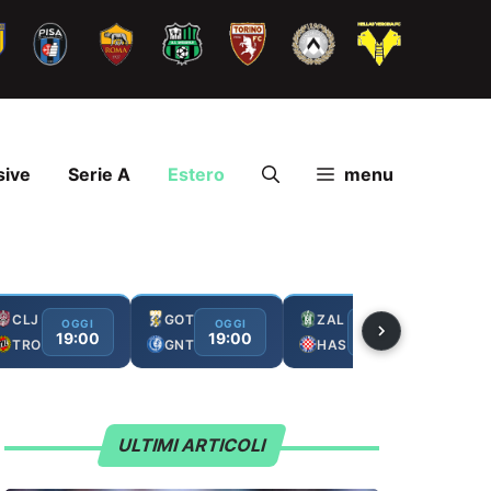
sive
Serie A
Estero
menu
CLJ
GOT
ZAL
FC
OGGI
OGGI
OGGI
19:00
19:00
19:00
TRO
GNT
HAS
GA
ULTIMI ARTICOLI