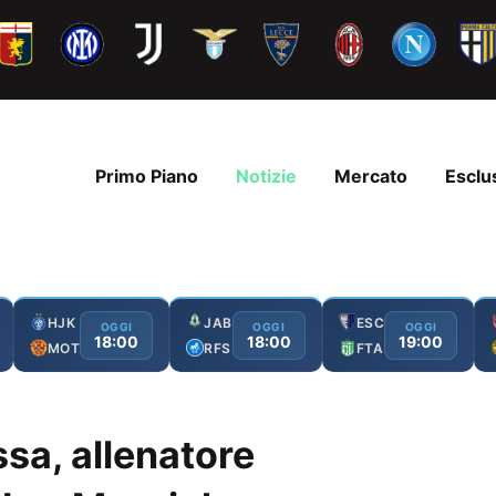
Primo Piano
Notizie
Mercato
Esclu
HJK
JAB
ESC
OGGI
OGGI
OGGI
18:00
18:00
19:00
MOT
RFS
FTA
a, allenatore