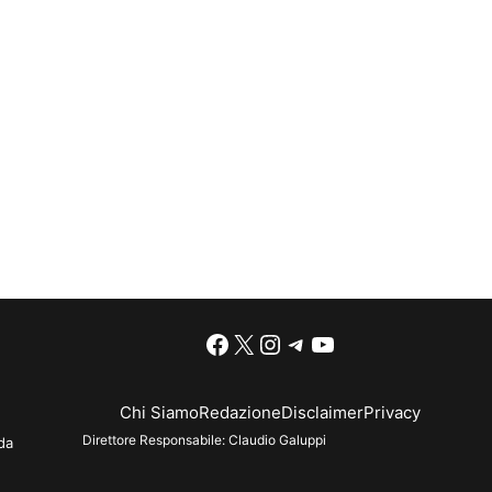
Facebook
X
Instagram
Telegram
YouTube
Chi Siamo
Redazione
Disclaimer
Privacy
Direttore Responsabile:
Claudio Galuppi
da