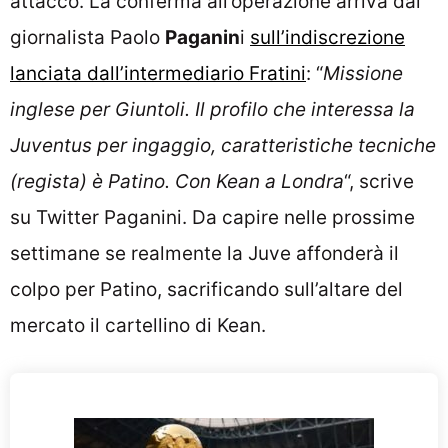
attacco. La conferma all’operazione arriva dal
giornalista Paolo
Paganin
i
sull’indiscrezione
lanciata dall’intermediario Fratini
: “
Missione
inglese per Giuntoli
. Il profilo che interessa la
Juventus
per ingaggio, caratteristiche tecniche
(regista) è Patino.
Con Kean
a Londra
“, scrive
su Twitter Paganini. Da capire nelle prossime
settimane se realmente la Juve affonderà il
colpo per Patino, sacrificando sull’altare del
mercato il cartellino di Kean.