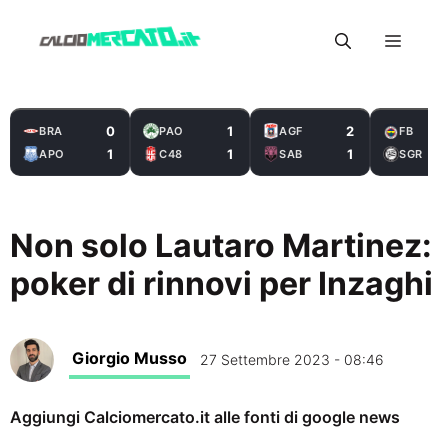
Vai
Menu
al
contenuto
0
1
2
BRA
PAO
AGF
FB
1
1
1
APO
C48
SAB
SGR
Non solo Lautaro Martinez:
poker di rinnovi per Inzaghi
Giorgio Musso
27 Settembre 2023 - 08:46
Aggiungi Calciomercato.it alle fonti di google news