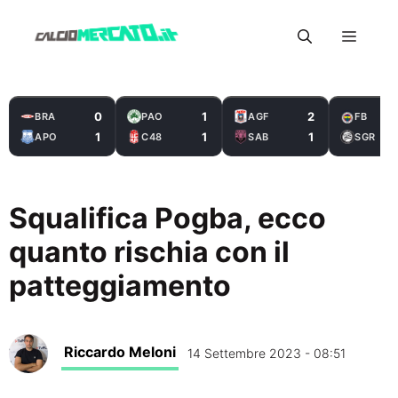
Vai
Menu
al
contenuto
0
1
2
BRA
PAO
AGF
FB
1
1
1
APO
C48
SAB
SGR
Squalifica Pogba, ecco
quanto rischia con il
patteggiamento
Riccardo Meloni
14 Settembre 2023 - 08:51