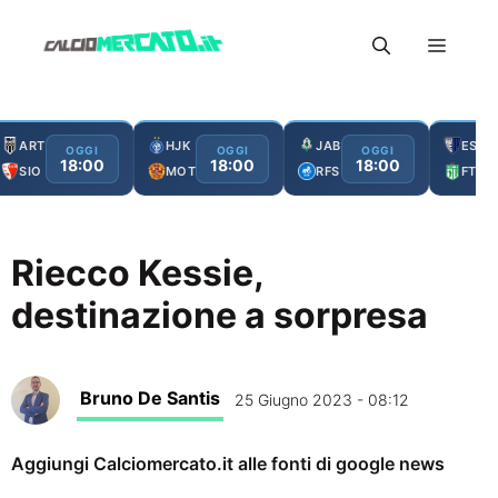
Vai
Menu
al
contenuto
ART
HJK
JAB
ESC
OGGI
OGGI
OGGI
18:00
18:00
18:00
SIO
MOT
RFS
FTA
Riecco Kessie,
destinazione a sorpresa
Bruno De Santis
25 Giugno 2023 - 08:12
Aggiungi Calciomercato.it alle fonti di google news