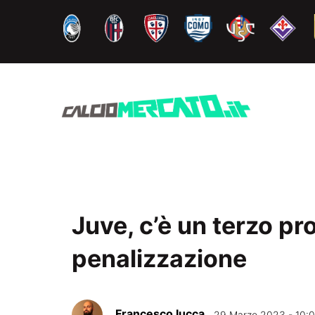
Vai
al
contenuto
Juve, c’è un terzo pr
penalizzazione
Francesco Iucca
29 Marzo 2023 - 10: