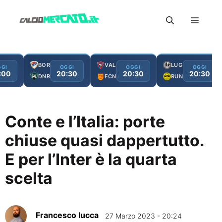
Vai
Menu
al
contenuto
BOR
VAL
LUG
GI
OGGI
OGGI
OGGI
:00
20:30
20:30
20:30
DNR
FCN
RUN
Conte e l’Italia: porte
chiuse quasi dappertutto.
E per l’Inter è la quarta
scelta
Francesco Iucca
27 Marzo 2023 - 20:24