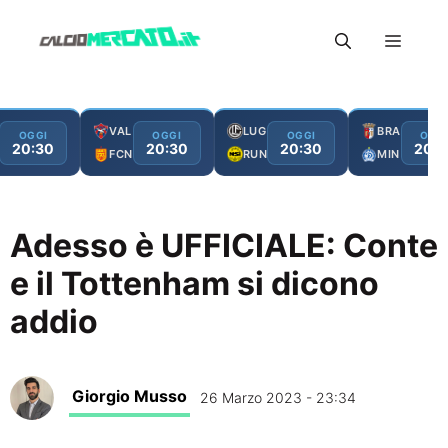
Vai
Menu
al
contenuto
VAL
LUG
BRA
OGGI
OGGI
OGGI
OGG
20:30
20:30
20:30
20:3
FCN
RUN
MIN
Adesso è UFFICIALE: Conte
e il Tottenham si dicono
addio
Giorgio Musso
26 Marzo 2023 - 23:34