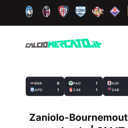
Vai
al
contenuto
0
1
BRA
PAO
AGF
1
1
APO
C48
SAB
Zaniolo-Bournemouth,