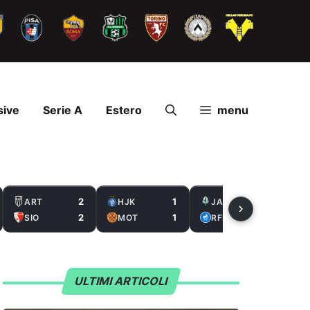
sive
Serie A
Estero
menu
2
1
2
ART
HJK
JAB
2
1
0
SIO
MOT
RFS
ULTIMI ARTICOLI