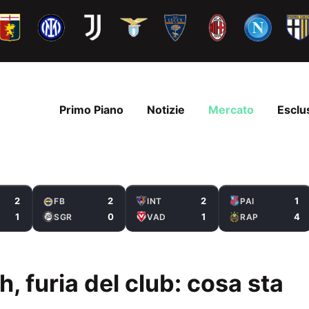
Primo Piano
Notizie
Mercato
Esclu
2
2
2
1
FB
INT
PAI
1
0
1
4
SGR
VAD
RAP
 furia del club: cosa sta