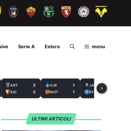
sive
Serie A
Estero
menu
2
1
2
ART
HJK
JAB
2
1
0
SIO
MOT
RFS
ULTIMI ARTICOLI