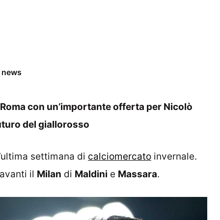
e news
 Roma con un’importante offerta per Nicolò
uturo del giallorosso
l’ultima settimana di
calciomercato
invernale.
 avanti il
Milan
di
Maldini
e
Massara
.