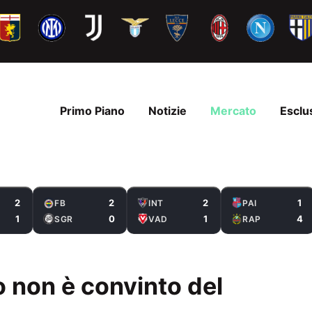
Primo Piano
Notizie
Mercato
Esclu
2
2
2
1
FB
INT
PAI
1
0
1
4
SGR
VAD
RAP
o non è convinto del