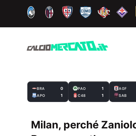
Vai
al
contenuto
0
1
BRA
PAO
AGF
1
1
APO
C48
SAB
Milan, perché Zaniol