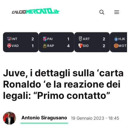
Vai
Menu
al
contenuto
2
1
2
INT
PAI
ART
HJK
1
4
2
VAD
RAP
SIO
MOT
Juve, i dettagli sulla ‘carta
Ronaldo ‘e la reazione dei
legali: “Primo contatto”
Antonio Siragusano
19 Gennaio 2023 - 18:45