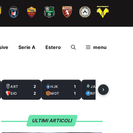
sive
Serie A
Estero
menu
2
1
2
ART
HJK
JAB
2
1
0
SIO
MOT
RFS
ULTIMI ARTICOLI