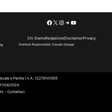
Facebook
X
Instagram
Telegram
YouTube
Chi Siamo
Redazione
Disclaimer
Privacy
Direttore Responsabile:
Claudio Galuppi
da
scale e Partita I.V.A. 12279101005
l 11/04/2024
ato -
Contattaci