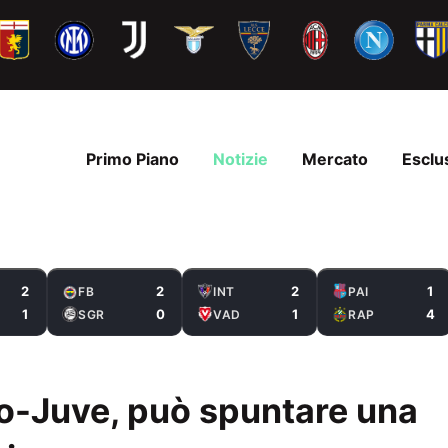
Primo Piano
Notizie
Mercato
Esclu
2
2
2
1
FB
INT
PAI
1
0
1
4
SGR
VAD
RAP
-Juve, può spuntare una