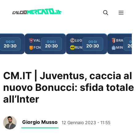
Vai
Menu
al
contenuto
VAL
LUG
BRA
OGGI
OGGI
OGGI
OGG
20:30
20:30
20:30
20:3
FCN
RUN
MIN
CM.IT | Juventus, caccia al
nuovo Bonucci: sfida totale
all’Inter
Giorgio Musso
12 Gennaio 2023 - 11:55