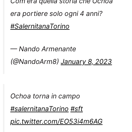
Com'era quella storia che Ochoa
era portiere solo ogni 4 anni?
#SalernitanaTorino
— Nando Armenante
(@NandoArm8)
January 8, 2023
Ochoa torna in campo
#salernitanaTorino
#sft
pic.twitter.com/EO53i4m6AG