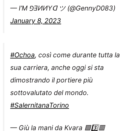
— I’M ⅁ƎИИYᗡ ツ (@GennyD083)
January 8, 2023
#Ochoa
, così come durante tutta la
sua carriera, anche oggi si sta
dimostrando il portiere più
sottovalutato del mondo.
#SalernitanaTorino
— Giù la mani da Kvara 🟩3️⃣🟥