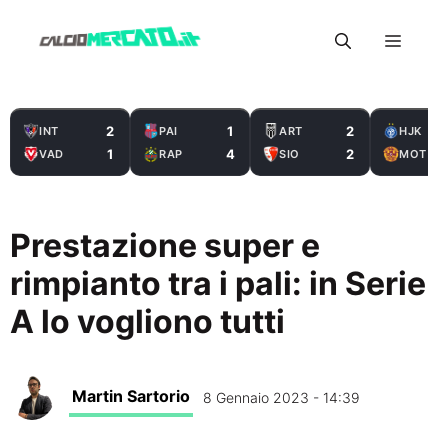
Vai
Menu
al
contenuto
2
1
2
INT
PAI
ART
HJK
1
4
2
VAD
RAP
SIO
MOT
Prestazione super e
rimpianto tra i pali: in Serie
A lo vogliono tutti
Martin Sartorio
8 Gennaio 2023 - 14:39