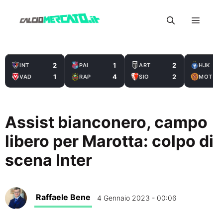
Vai
Menu
al
contenuto
2
1
2
INT
PAI
ART
HJK
1
4
2
VAD
RAP
SIO
MOT
Assist bianconero, campo
libero per Marotta: colpo di
scena Inter
Raffaele Bene
4 Gennaio 2023 - 00:06