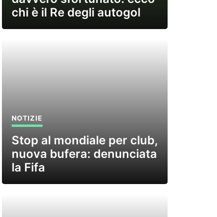
chi è il Re degli autogol
NOTIZIE
Stop al mondiale per club,
nuova bufera: denunciata
la Fifa