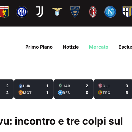
Primo Piano
Notizie
Mercato
Esclu
2
1
2
0
HJK
JAB
CLJ
2
1
0
5
MOT
RFS
TRO
u: incontro e tre colpi sul