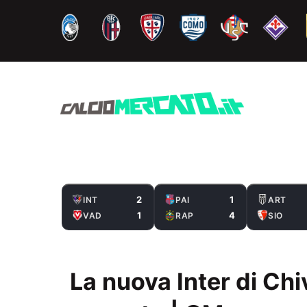
Vai
al
contenuto
2
1
INT
PAI
ART
1
4
VAD
RAP
SIO
La nuova Inter di Chiv