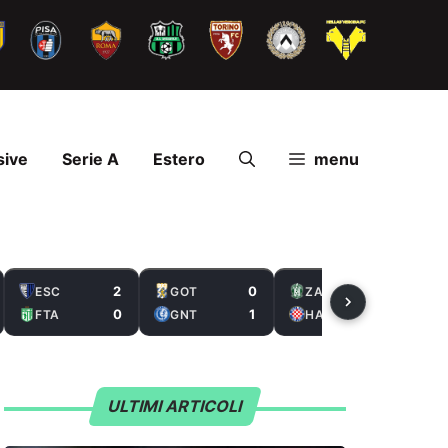
sive
Serie A
Estero
menu
2
0
2
ESC
GOT
ZAL
0
1
5
FTA
GNT
HAS
ULTIMI ARTICOLI