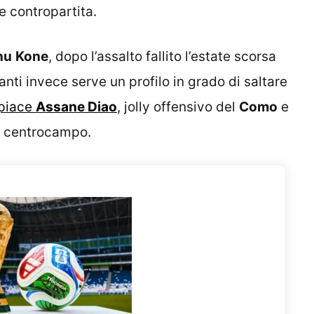
 contropartita.
nu
Kone
, dopo l’assalto fallito l’estate scorsa
vanti invece serve un profilo in grado di saltare
r piace
Assane Diao
, jolly offensivo del
Como
e
i centrocampo.