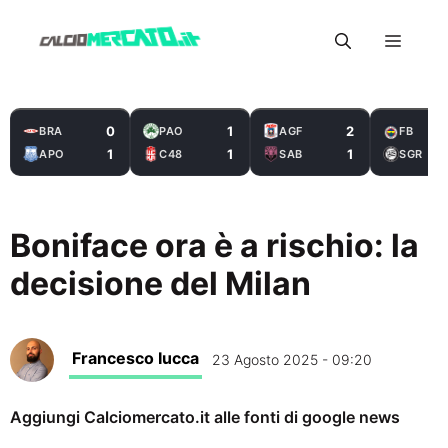
Vai
Menu
al
contenuto
0
1
2
BRA
PAO
AGF
FB
1
1
1
APO
C48
SAB
SGR
Boniface ora è a rischio: la
decisione del Milan
Francesco Iucca
23 Agosto 2025 - 09:20
Aggiungi Calciomercato.it alle fonti di google news