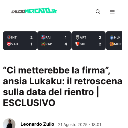
Vai
Menu
al
contenuto
2
1
2
INT
PAI
ART
HJK
1
4
2
VAD
RAP
SIO
MOT
“Ci metterebbe la firma”,
ansia Lukaku: il retroscena
sulla data del rientro |
ESCLUSIVO
Leonardo Zullo
21 Agosto 2025 - 18:01