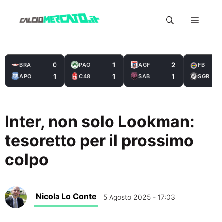
Vai
Menu
al
contenuto
0
1
2
BRA
PAO
AGF
FB
1
1
1
APO
C48
SAB
SGR
Inter, non solo Lookman:
tesoretto per il prossimo
colpo
Nicola Lo Conte
5 Agosto 2025 - 17:03