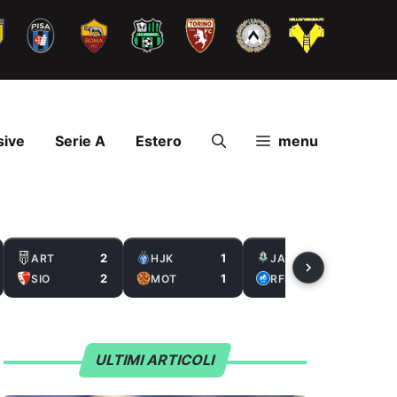
sive
Serie A
Estero
menu
2
1
2
ART
HJK
JAB
2
1
0
SIO
MOT
RFS
ULTIMI ARTICOLI