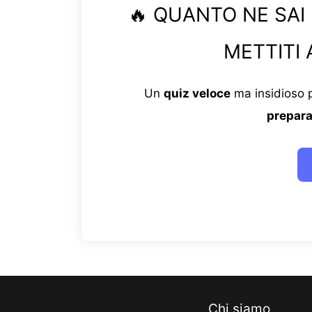
🔥 QUANTO NE SAI
METTITI 
Un
quiz veloce
ma insidioso p
prepara
Chi siamo