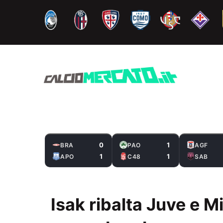
Vai
al
contenuto
0
1
BRA
PAO
AGF
1
1
APO
C48
SAB
Isak ribalta Juve e M