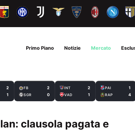
Primo Piano
Notizie
Mercato
Esclu
2
2
2
1
FB
INT
PAI
1
0
1
4
SGR
VAD
RAP
ilan: clausola pagata e