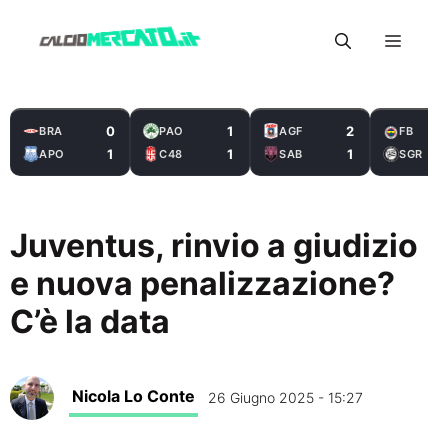
Vai
Menu
al
contenuto
0
1
2
BRA
PAO
AGF
FB
1
1
1
APO
C48
SAB
SGR
Juventus, rinvio a giudizio
e nuova penalizzazione?
C’è la data
Nicola Lo Conte
26 Giugno 2025 - 15:27