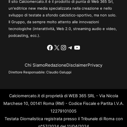
Il sito Calciomercato.it è il prodotto di punta di Web 365 Srl,
un'editrice new media specializzata nella creazione e nello
sviluppo di testate a sfondo calcistico-sportivo, ma non solo.
Il Gruppo, da sempre molto attento alle innovazioni
tecnologiche (interattività, Web 2.0, streaming audio e video,
podcasting, ecc.).
Facebook
X
Instagram
Telegram
YouTube
Chi Siamo
Redazione
Disclaimer
Privacy
Direttore Responsabile:
Claudio Galuppi
Calciomercato.it di proprietà di WEB 365 SRL - Via Nicola
Marchese 10, 00141 Roma (RM) - Codice Fiscale e Partita I.V.A.
12279101005
Testata Giornalistica registrata presso il Tribunale di Roma con
n°57/2024 del 11/04/2024