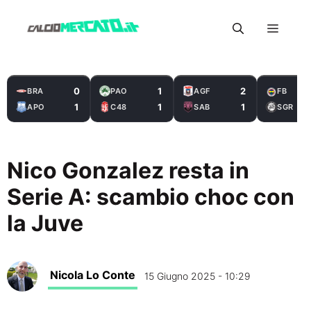
Vai
Menu
al
contenuto
0
1
2
BRA
PAO
AGF
FB
1
1
1
APO
C48
SAB
SGR
Nico Gonzalez resta in
Serie A: scambio choc con
la Juve
Nicola Lo Conte
15 Giugno 2025 - 10:29