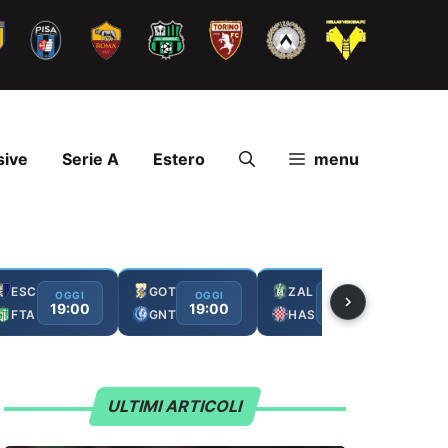
sive
Serie A
Estero
menu
ESC
GOT
ZAL
FC
OGGI
OGGI
OGGI
19:00
19:00
19:00
FTA
GNT
HAS
GA
ULTIMI ARTICOLI