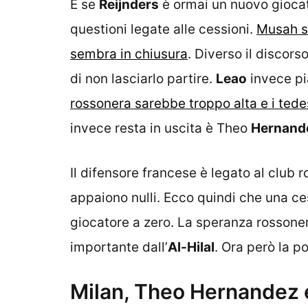
E se
Reijnders
è ormai un nuovo gioca
questioni legate alle cessioni.
Musah se
sembra in chiusura
. Diverso il discors
di non lasciarlo partire.
Leao
invece p
rossonera sarebbe troppo alta e i tede
invece resta in uscita è Theo
Hernand
Il difensore francese è legato al club r
appaiono nulli. Ecco quindi che una ce
giocatore a zero. La speranza rossoner
importante dall’
Al-Hilal
. Ora però la po
Milan, Theo Hernandez e 