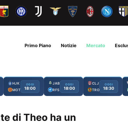
Primo Piano
Notizie
Mercato
Esclu
HJK
JAB
CLJ
OGGI
OGGI
OGGI
18:00
18:00
18:30
MOT
RFS
TRO
nte di Theo ha un