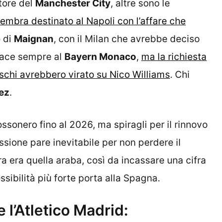
tore del
Manchester City
, altre sono le
mbra destinato al Napoli con l’affare che
o di
Maignan
, con il Milan che avrebbe deciso
iace sempre al
Bayern Monaco
,
ma la richiesta
schi avrebbero virato su Nico Williams
. Chi
ez
.
ossonero fino al 2026, ma spiragli per il rinnovo
ssione pare inevitabile per non perdere il
a era quella araba, così da incassare una cifra
ssibilità più forte porta alla Spagna.
l’Atletico Madrid: