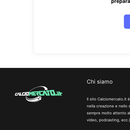
prepara
Chi siamo
Il sito Calciomercato.it
nella creazione e nello 
sempre molto attento al
video, podcasting, ecc.)