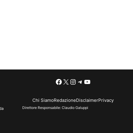
Facebook
X
Instagram
Telegram
YouTube
Chi Siamo
Redazione
Disclaimer
Privacy
Direttore Responsabile:
Claudio Galuppi
da