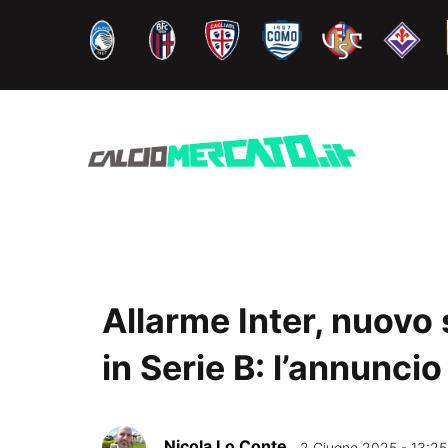
Vai
al
contenuto
Allarme Inter, nuovo
in Serie B: l’annuncio
Nicola Lo Conte
2 Giugno 2025 - 13:25