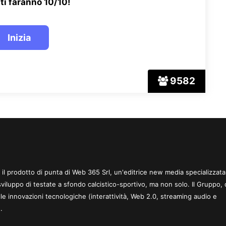
ti faranno 10/10!
9582
 è il prodotto di punta di Web 365 Srl, un'editrice new media specializzata
sviluppo di testate a sfondo calcistico-sportivo, ma non solo. Il Gruppo, 
le innovazioni tecnologiche (interattività, Web 2.0, streaming audio e
.