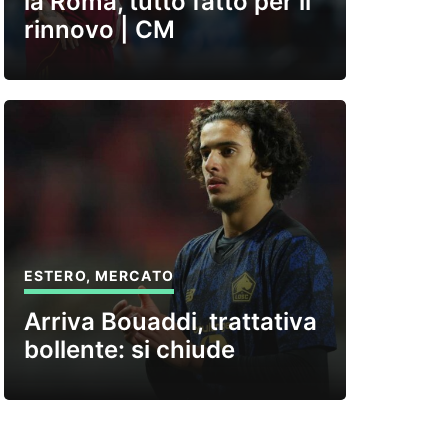
la Roma, tutto fatto per il
rinnovo | CM
ESTERO
,
MERCATO
Arriva Bouaddi, trattativa
bollente: si chiude