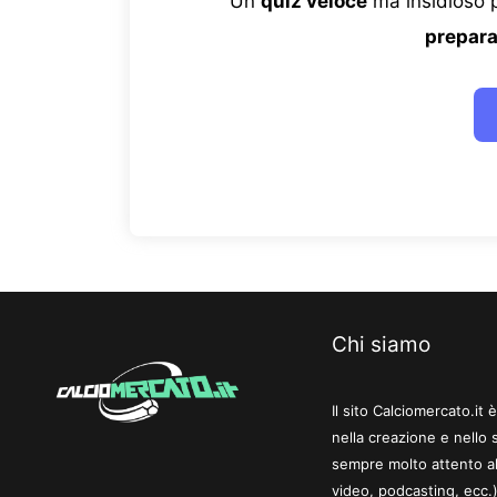
Un
quiz veloce
ma insidioso p
prepara
Chi siamo
Il sito Calciomercato.it
nella creazione e nello 
sempre molto attento al
video, podcasting, ecc.)