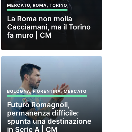
MERCATO
,
ROMA
,
TORINO
La Roma non molla
Cacciamani, ma il Torino
fa muro | CM
BOLOGNA
,
FIORENTINA
,
MERCATO
Futuro Romagnoli,
permanenza difficile:
spunta una destinazione
in Serie A | CM