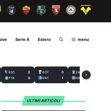
sive
Serie A
Estero
menu
2
0
2
ESC
GOT
ZAL
0
1
5
FTA
GNT
HAS
ULTIMI ARTICOLI