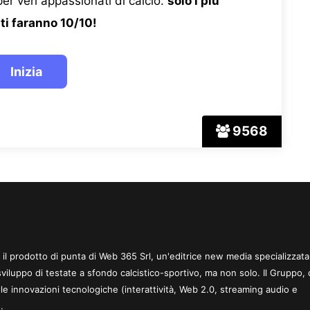
er veri appassionati di calcio:
solo i più
ti faranno 10/10!
9568
 è il prodotto di punta di Web 365 Srl, un'editrice new media specializzata
sviluppo di testate a sfondo calcistico-sportivo, ma non solo. Il Gruppo, 
le innovazioni tecnologiche (interattività, Web 2.0, streaming audio e
.