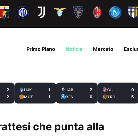
Primo Piano
Notizie
Mercato
Esclu
2
1
2
0
HJK
JAB
CLJ
2
1
0
5
MOT
RFS
TRO
rattesi che punta alla