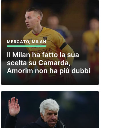
MERCATO
,
MILAN
Il Milan ha fatto la sua
scelta su Camarda,
Amorim non ha più dubbi