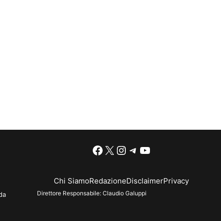
Facebook
X
Instagram
Telegram
YouTube
Chi Siamo
Redazione
Disclaimer
Privacy
Direttore Responsabile:
Claudio Galuppi
da