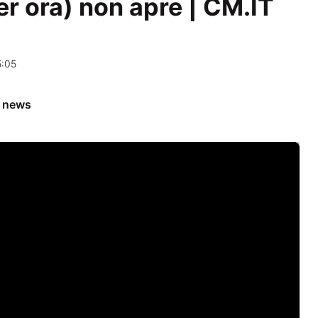
er ora) non apre | CM.IT
5:05
e news