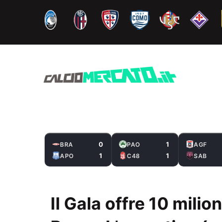
Vai
al
contenuto
0
1
BRA
PAO
AGF
1
1
APO
C48
SAB
Il Gala offre 10 milio