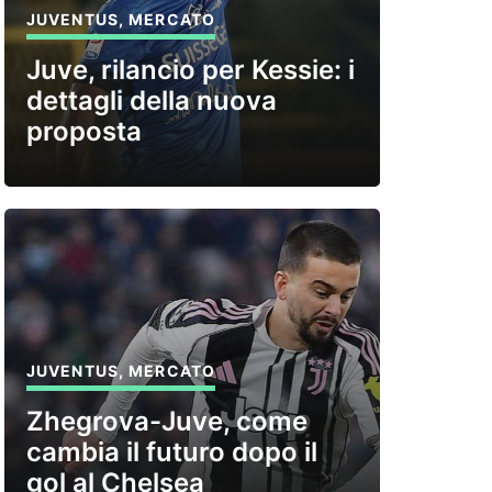
JUVENTUS
,
MERCATO
Juve, rilancio per Kessie: i
dettagli della nuova
proposta
JUVENTUS
,
MERCATO
Zhegrova-Juve, come
cambia il futuro dopo il
gol al Chelsea