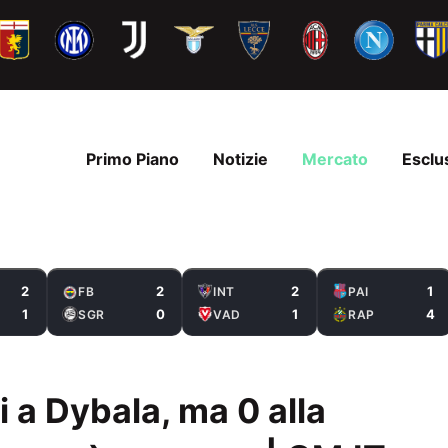
Primo Piano
Notizie
Mercato
Esclu
2
2
2
1
FB
INT
PAI
1
0
1
4
SGR
VAD
RAP
ni a Dybala, ma 0 alla