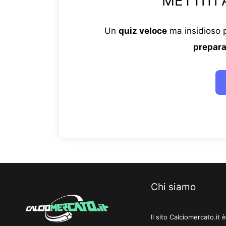
METTITI 
Un
quiz veloce
ma insidioso p
prepara
Chi siamo
Il sito Calciomercato.it