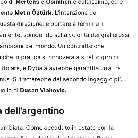
nco di
Mertens
e
Osimhen
è caldissima, ed è
dente
Metin Öztürk
.
L’intenzione del
uesta direzione, è portare a termine il
itamente, spingendo sulla volontà dei giallorossi
l campione del mondo. Un contratto che
he in pratica si rinnoverà a stretto giro di
titolare, e Dybala avrebbe garantita un’altra
nus. Si tratterebbe del secondo ingaggio più
uello di
Dusan Vlahovic.
à dell’argentino
 cambiata. Come accaduto in estate con la