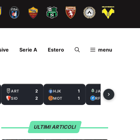
sive
Serie A
Estero
menu
2
1
2
ART
HJK
JAB
2
1
0
SIO
MOT
RFS
ULTIMI ARTICOLI