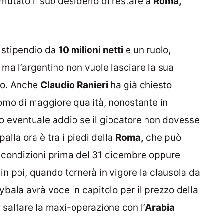
mutato il suo desiderio di restare a
Roma,
 stipendio da
10 milioni netti
e un ruolo,
ma l’argentino non vuole lasciare la sua
so. Anche
Claudio Ranieri
ha già chiesto
omo di maggiore qualità, nonostante in
uo eventuale addio se il giocatore non dovesse
palla ora è tra i piedi della
Roma,
che può
e condizioni prima del 31 dicembre oppure
in poi, quando tornerà in vigore la clausola da
ybala avrà voce in capitolo per il prezzo della
 saltare la maxi-operazione con l’
Arabia