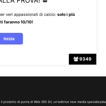
ALLA PROVA! ⚽
er veri appassionati di calcio:
solo i più
ti faranno 10/10!
9349
 è il prodotto di punta di Web 365 Srl, un'editrice new media specializzata