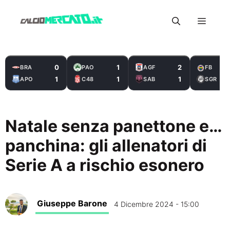
Vai
Menu
al
contenuto
0
1
2
BRA
PAO
AGF
FB
1
1
1
APO
C48
SAB
SGR
Natale senza panettone e…
panchina: gli allenatori di
Serie A a rischio esonero
Giuseppe Barone
4 Dicembre 2024 - 15:00