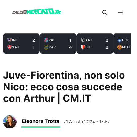
Vai
Menu
al
contenuto
2
1
2
INT
PAI
ART
HJK
1
4
2
VAD
RAP
SIO
MOT
Juve-Fiorentina, non solo
Nico: ecco cosa succede
con Arthur | CM.IT
Eleonora Trotta
21 Agosto 2024 - 17:57