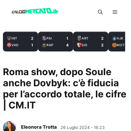
Vai
Menu
al
contenuto
2
1
2
INT
PAI
ART
HJK
1
4
2
VAD
RAP
SIO
MOT
Roma show, dopo Soule
anche Dovbyk: c’è fiducia
per l’accordo totale, le cifre
| CM.IT
Eleonora Trotta
26 Luglio 2024 - 16:23