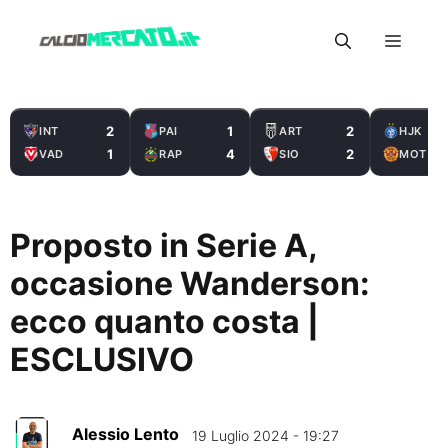
Vai
Menu
al
contenuto
2
1
2
INT
PAI
ART
HJK
1
4
2
VAD
RAP
SIO
MOT
Proposto in Serie A,
occasione Wanderson:
ecco quanto costa |
ESCLUSIVO
Alessio Lento
19 Luglio 2024 - 19:27