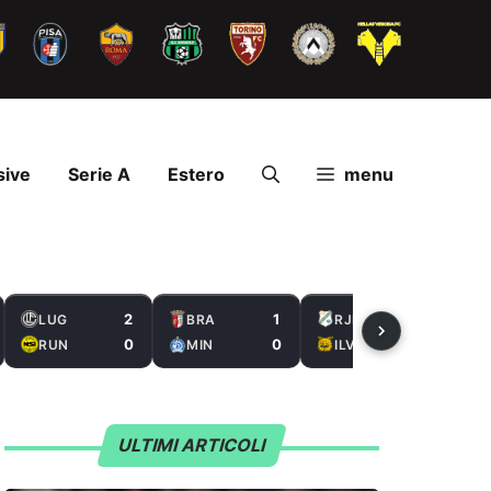
sive
Serie A
Estero
menu
2
1
1
LUG
BRA
RJK
0
0
0
RUN
MIN
ILV
ULTIMI ARTICOLI