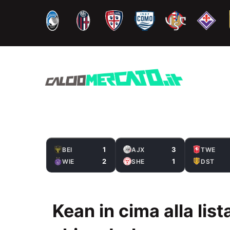
Vai
al
contenuto
1
3
BEI
AJX
TWE
2
1
WIE
SHE
DST
Kean in cima alla list