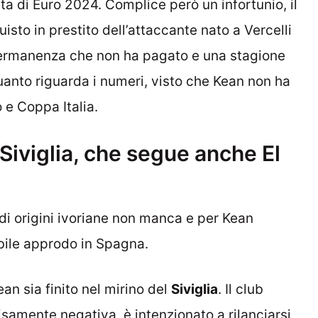
ta di Euro 2024. Complice però un infortunio, il
isto in prestito dell’attaccante nato a Vercelli
permanenza che non ha pagato e una stagione
uanto riguarda i numeri, visto che Kean non ha
 e Coppa Italia.
Siviglia, che segue anche El
 di origini ivoriane non manca e per Kean
ibile approdo in Spagna.
ean sia finito nel mirino del
Siviglia
. Il club
samente negativa, è intenzionato a rilanciarsi