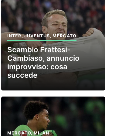
INTER
,
JUVENTUS
,
MERCATO
Scambio Frattesi-
Cambiaso, annuncio
improvviso: cosa
succede
MERCATO
,
MILAN