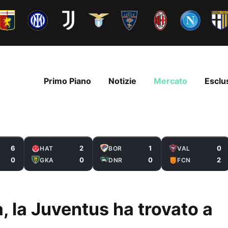
Primo Piano
Notizie
Mercato
Esclu
6
2
1
0
HAT
BOR
VAL
0
0
0
2
GKA
DNR
FCN
a, la Juventus ha trovato a