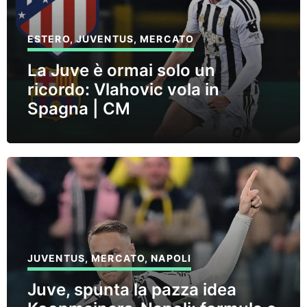
ESTERO
,
JUVENTUS
,
MERCATO
La Juve è ormai solo un
ricordo: Vlahovic vola in
Spagna | CM
JUVENTUS
,
MERCATO
,
NAPOLI
Juve, spunta la pazza idea