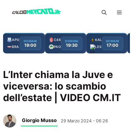
Vai
Menu
al
contenuto
APO
C48
KAL
DOMANI
DOMANI
DOMANI
19:00
19:30
17:00
BRA
PAO
LES
L’Inter chiama la Juve e
viceversa: lo scambio
dell’estate | VIDEO CM.IT
Giorgio Musso
29 Marzo 2024 - 06:26