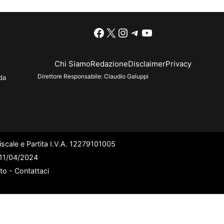
Facebook
X
Instagram
Telegram
YouTube
Chi Siamo
Redazione
Disclaimer
Privacy
Direttore Responsabile:
Claudio Galuppi
da
scale e Partita I.V.A. 12279101005
l 11/04/2024
ato -
Contattaci