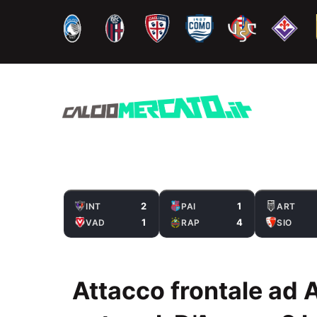
Vai
al
contenuto
2
1
INT
PAI
ART
1
4
VAD
RAP
SIO
Attacco frontale ad A