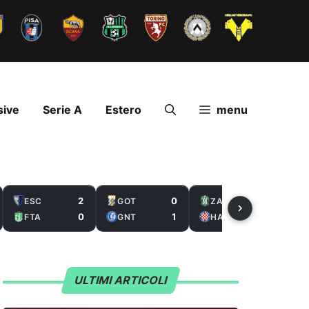
sive
Serie A
Estero
menu
2
0
2
ESC
GOT
ZAL
0
1
5
FTA
GNT
HAS
ULTIMI ARTICOLI