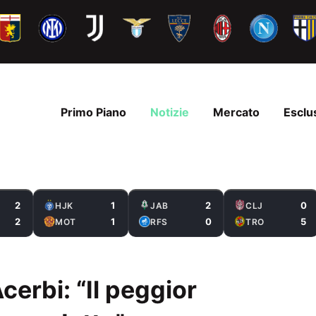
Primo Piano
Notizie
Mercato
Esclu
2
1
2
0
HJK
JAB
CLJ
2
1
0
5
MOT
RFS
TRO
cerbi: “Il peggior