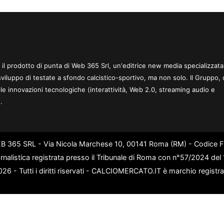
 è il prodotto di punta di Web 365 Srl, un'editrice new media specializzata
sviluppo di testate a sfondo calcistico-sportivo, ma non solo. Il Gruppo, 
le innovazioni tecnologiche (interattività, Web 2.0, streaming audio e
.
WEB 365 SRL - Via Nicola Marchese 10, 00141 Roma (RM) - Codice Fi
rnalistica registrata presso il Tribunale di Roma con n°57/2024 de
6 - Tutti i diritti riservati - CALCIOMERCATO.IT è marchio registr
Le attività pubblicitarie su questo sito sono gestite da theCoreAdv