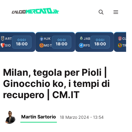
Vai
Menu
al
contenuto
ART
HJK
JAB
CLJ
OGGI
OGGI
OGGI
18:00
18:00
18:00
SIO
MOT
RFS
TRO
Milan, tegola per Pioli |
Ginocchio ko, i tempi di
recupero | CM.IT
Martin Sartorio
18 Marzo 2024 - 13:54