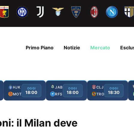
Primo Piano
Notizie
Mercato
Esclu
HJK
JAB
CLJ
OGGI
OGGI
OGGI
18:00
18:00
18:30
MOT
RFS
TRO
ni: il Milan deve