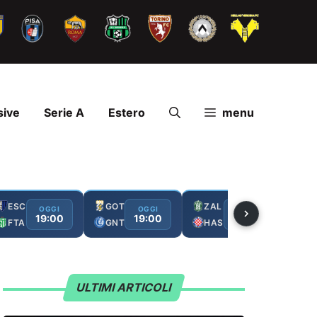
sive
Serie A
Estero
menu
ESC
GOT
ZAL
FC
OGGI
OGGI
OGGI
19:00
19:00
19:00
FTA
GNT
HAS
GA
ULTIMI ARTICOLI