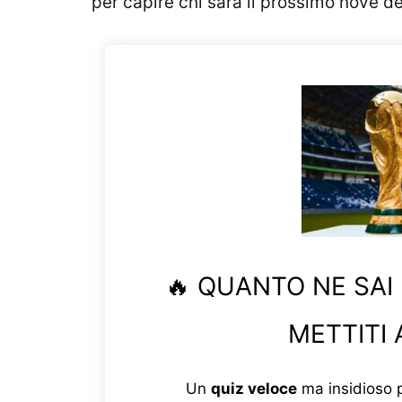
per capire chi sarà il prossimo nove de
🔥 QUANTO NE SAI
METTITI 
Un
quiz veloce
ma insidioso p