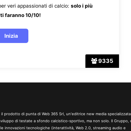
er veri appassionati di calcio:
solo i più
ti faranno 10/10!
9335
 è il prodotto di punta di Web 365 Srl, un'editrice new media specializzata
sviluppo di testate a sfondo calcistico-sportivo, ma non solo. Il Gruppo, 
le innovazioni tecnologiche (interattività, Web 2.0, streaming audio e