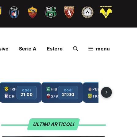
sive
Serie A
Estero
menu
TRF
HIB
PBE
OGGI
OGGI
OGGI
21:00
21:00
21:00
DRI
S79
TKO
ULTIMI ARTICOLI