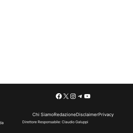
Facebook
X
Instagram
Telegram
YouTube
Chi Siamo
Redazione
Disclaimer
Privacy
Direttore Responsabile:
Claudio Galuppi
da