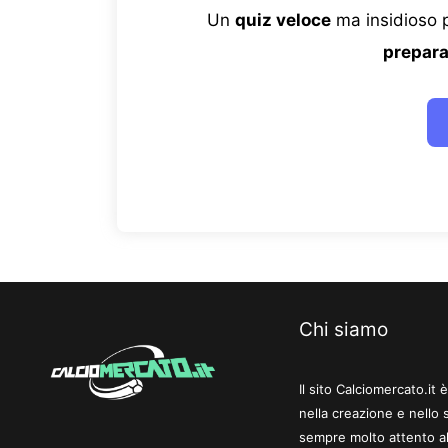
Un
quiz veloce
ma insidioso p
prepara
Chi siamo
Il sito Calciomercato.it
nella creazione e nello 
sempre molto attento al