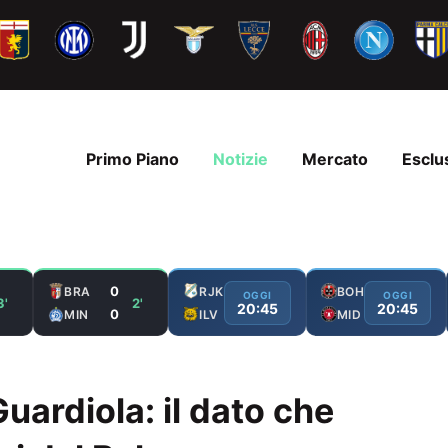
Primo Piano
Notizie
Mercato
Esclu
0
BRA
RJK
BOH
OGGI
OGGI
3'
2'
20:45
20:45
0
MIN
ILV
MID
ardiola: il dato che