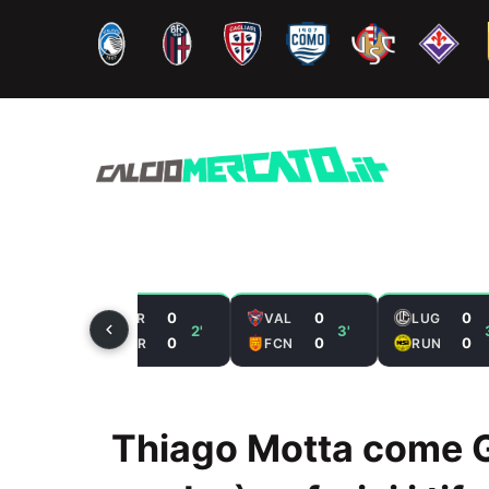
Vai
al
contenuto
2
0
0
0
BOR
VAL
LUG
33'
2'
3'
0
0
0
0
DNR
FCN
RUN
Thiago Motta come Gu