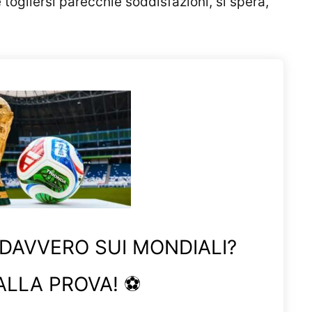
togliersi parecchie soddisfazioni, si spera,
 DAVVERO SUI MONDIALI?
ALLA PROVA! ⚽