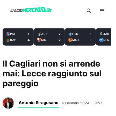
Vai
Menu
al
contenuto
1
2
1
PAI
ART
HJK
JAB
4
2
1
RAP
SIO
MOT
RFS
Il Cagliari non si arrende
mai: Lecce raggiunto sul
pareggio
Antonio Siragusano
6 Gennaio 2024 - 19:53